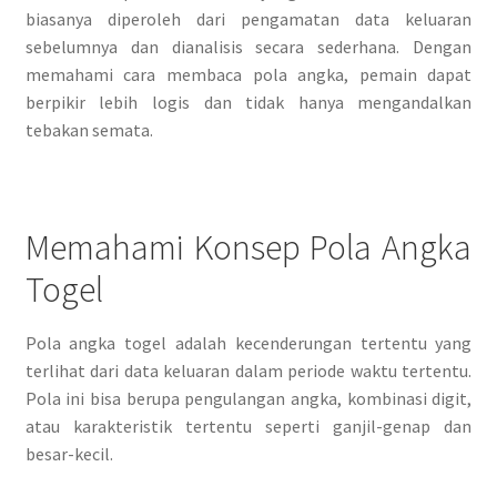
biasanya diperoleh dari pengamatan data keluaran
sebelumnya dan dianalisis secara sederhana. Dengan
memahami cara membaca pola angka, pemain dapat
berpikir lebih logis dan tidak hanya mengandalkan
tebakan semata.
Memahami Konsep Pola Angka
Togel
Pola angka togel adalah kecenderungan tertentu yang
terlihat dari data keluaran dalam periode waktu tertentu.
Pola ini bisa berupa pengulangan angka, kombinasi digit,
atau karakteristik tertentu seperti ganjil-genap dan
besar-kecil.