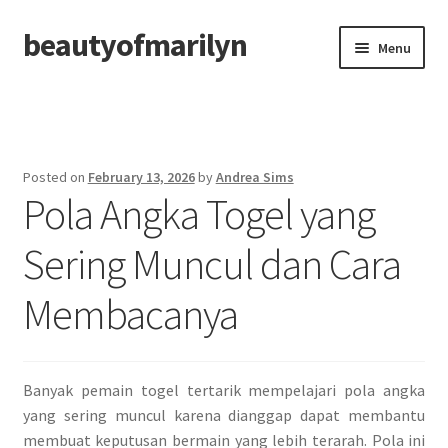
beautyofmarilyn
Skip
Skip
Menu
to
to
navigation
content
Home
Posted on
February 13, 2026
by
Andrea Sims
Pola Angka Togel yang
Sering Muncul dan Cara
Membacanya
Banyak pemain togel tertarik mempelajari pola angka
yang sering muncul karena dianggap dapat membantu
membuat keputusan bermain yang lebih terarah. Pola ini