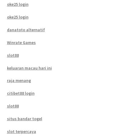
oke25 login
oke25 login
danatoto alternatif
Winrate Games
slot88
keluaran macau hari ini
raja menang
citibet88 login
slot88
situs bandar togel
slot terpercaya