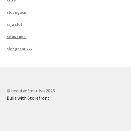
slot ngacir
raja slot
situs togel
slot gacor 777
© beautyofmarilyn 2026
Built with Storefront
.