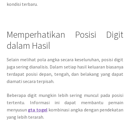
kondisi terbaru.
Memperhatikan Posisi Digit
dalam Hasil
Selain melihat pola angka secara keseluruhan, posisi digit
juga sering dianalisis. Dalam setiap hasil keluaran biasanya
terdapat posisi depan, tengah, dan belakang yang dapat
diamati secara terpisah.
Beberapa digit mungkin lebih sering muncul pada posisi
tertentu. Informasi ini dapat membantu pemain
menyusun
gta togel
kombinasi angka dengan pendekatan
yang lebih terarah.