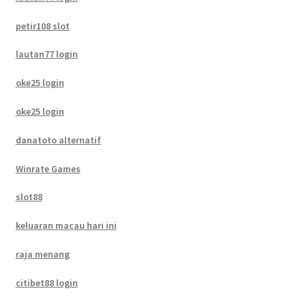
petir108 slot
lautan77 login
oke25 login
oke25 login
danatoto alternatif
Winrate Games
slot88
keluaran macau hari ini
raja menang
citibet88 login