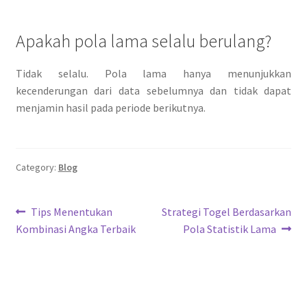
Apakah pola lama selalu berulang?
Tidak selalu. Pola lama hanya menunjukkan
kecenderungan dari data sebelumnya dan tidak dapat
menjamin hasil pada periode berikutnya.
Category:
Blog
Post
Previous
Next
Tips Menentukan
Strategi Togel Berdasarkan
post:
post:
Kombinasi Angka Terbaik
Pola Statistik Lama
navigation