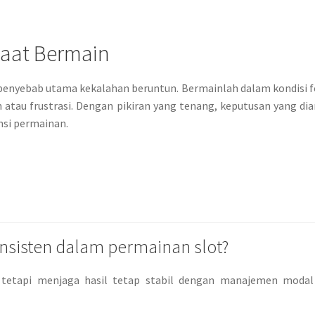
Saat Bermain
 penyebab utama kekalahan beruntun. Bermainlah dalam kondisi 
h atau frustrasi. Dengan pikiran yang tenang, keputusan yang di
nsi permainan.
sisten dalam permainan slot?
, tetapi menjaga hasil tetap stabil dengan manajemen modal