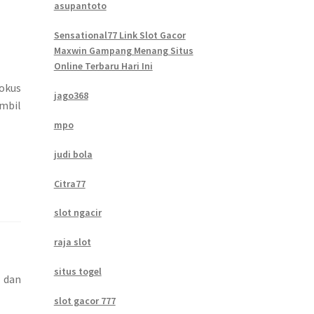
asupantoto
Sensational77 Link Slot Gacor
Maxwin Gampang Menang Situs
Online Terbaru Hari Ini
fokus
jago368
ambil
mpo
judi bola
Citra77
slot ngacir
raja slot
situs togel
 dan
slot gacor 777