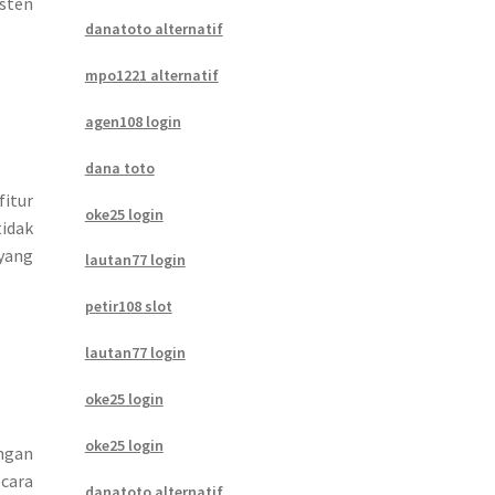
isten
danatoto alternatif
mpo1221 alternatif
agen108 login
dana toto
itur
oke25 login
tidak
yang
lautan77 login
petir108 slot
lautan77 login
oke25 login
oke25 login
engan
ecara
danatoto alternatif