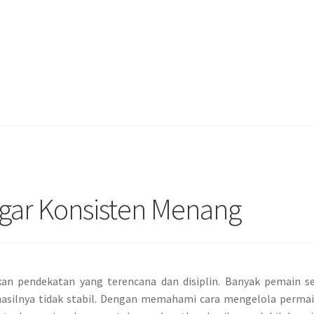
agar Konsisten Menang
an pendekatan yang terencana dan disiplin. Banyak pemain se
hasilnya tidak stabil. Dengan memahami cara mengelola perma